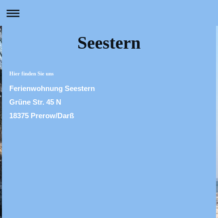
Seestern
Hier finden Sie uns
Ferienwohnung Seestern
Grüne Str. 45 N
18375 Prerow/Darß